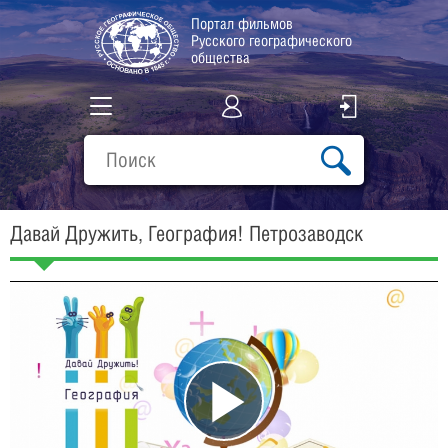
Портал фильмов
Русского географического
общества
Все фильмы
Подборки
Давай Дружить, География! Петрозаводск
О проекте
Play