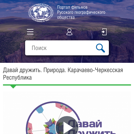
Портал фильмов
Русского географического
общества
Все фильмы
Подборки
Давай дружить. Природа. Карачаево-Черкесская
О проекте
Республика
Play