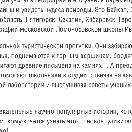
айны и увидеть чудеса природы. Это Байкал, 
область, Пятигорск, Сахалин, Хабаровск. Геро
графии московской Ломоносовской школы Ива
альной туристической прогулки. Они забира
лья, поднимаются к горным вершинам, бродят
читают древние письмена на камнях… А преод
помогают школьники в студии, отвечая на ка
ой лаборатории и выслушивая советы ученых
екательные научно-популярные истории, кот
м, кому хочется узнать что-то новое, удивит
во!