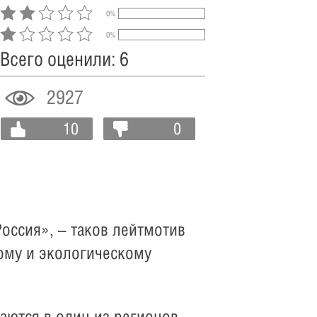
0%
0%
Всего оценили: 6
2927
10
0
оссия», – таков лейтмотив
ому и экологическому
аются в один из регионов