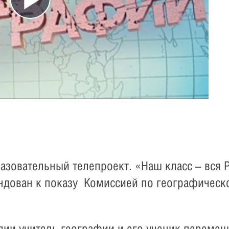
Play
Video
азовательный телепроект. «Наш класс – вся Р
ндован к показу Комиссией по географическ
дии учитель географии и его ученик перемещ