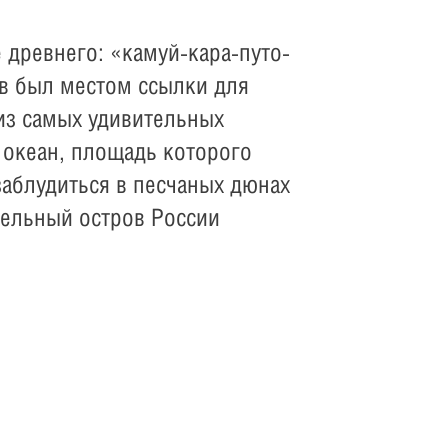
 древнего: «камуй-кара-путо-
ов был местом ссылки для
из самых удивительных
 океан, площадь которого
заблудиться в песчаных дюнах
тельный остров России