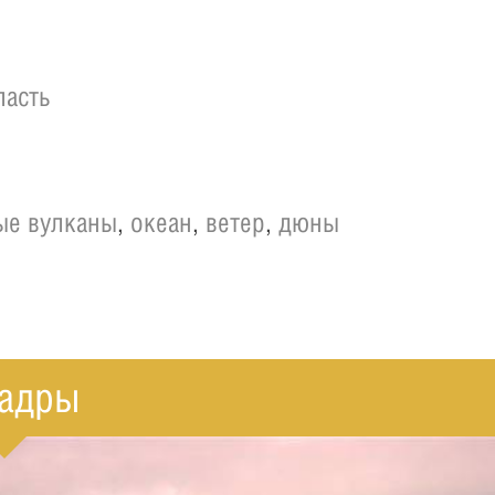
ласть
ые вулканы
,
океан
,
ветер
,
дюны
адры