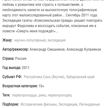
любовь к романтике или страсть к путешествиям, а
необходимость нанести на высокоточную топографическую
карту этот малоисследованный район... Сентябрь 2011 года.
Экспедиция газеты
Комсомольская правда
решает повторить
«
»
маршрут Федосеева и воссоздать события, описанные им в
повести
Смерть меня подождёт
...
«
»
Жанр:
научно-популярный
,
экспедиция
Автор/режиссер:
Александр Свешников, Александр Куприянов
Страна:
Россия
Год выхода:
2011
Субъект РФ:
Республика Саха (Якутия)
,
Хабаровский край
Возрастная категория:
10+
Теги:
первопроходцы
,
река
,
первопроходец
Подборки:
Исторические фильмы
,
Экспедиция
,
Легендарные