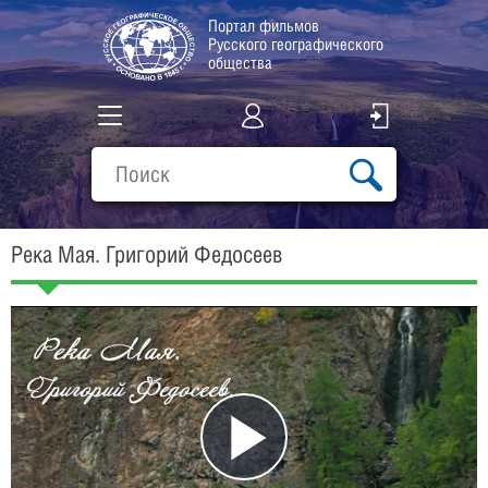
Портал фильмов
Русского географического
общества
Все фильмы
Подборки
Река Мая. Григорий Федосеев
О проекте
Play