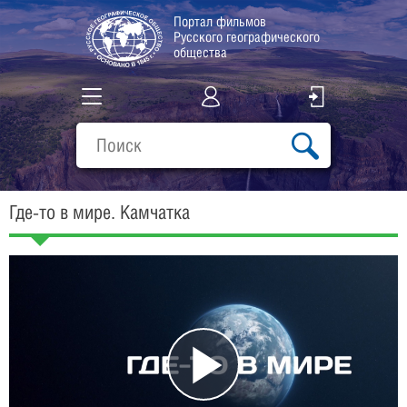
Портал фильмов
Русского географического
общества
Все фильмы
Подборки
Где-то в мире. Камчатка
О проекте
Play