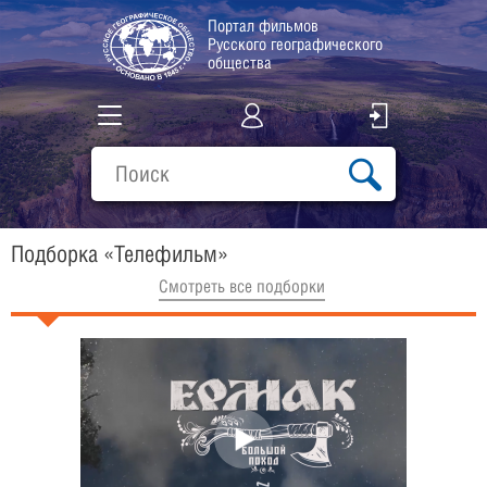
Портал фильмов
Русского географического
общества
Все фильмы
Подборки
Подборка «Телефильм»
О проекте
Cмотреть все подборки