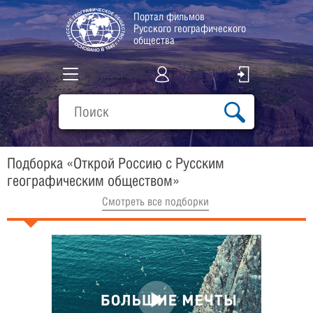
Портал фильмов
Русского географического
общества
Все фильмы
Подборки
Подборка «Открой Россию с Русским
О проекте
географическим обществом»
Cмотреть все подборки